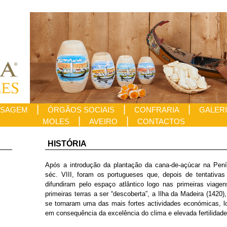
|
|
|
SAGEM
ÓRGÃOS SOCIAIS
CONFRARIA
GALER
|
|
MOLES
AVEIRO
CONTACTOS
HISTÓRIA
Após a introdução da plantação da cana-de-açúcar na Penín
séc. VIII, foram os portugueses que, depois de tentativas 
difundiram pelo espaço atlântico logo nas primeiras viag
primeiras terras a ser “descoberta”, a Ilha da Madeira (1420
se tornaram uma das mais fortes actividades económicas, 
em consequência da excelência do clima e elevada fertilidade