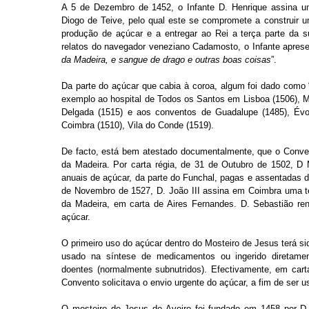
A 5 de Dezembro de 1452, o Infante D. Henrique assina u
Diogo de Teive, pelo qual este se compromete a construir 
produção de açúcar e a entregar ao Rei a terça parte da
relatos do navegador veneziano Cadamosto, o Infante aprese
da Madeira, e sangue de drago e outras boas coisas
”.
Da parte do açúcar que cabia à coroa, algum foi dado como 
exemplo ao hospital de Todos os Santos em Lisboa (1506), M
Delgada (1515) e aos conventos de Guadalupe (1485), Évora
Coimbra (1510), Vila do Conde (1519).
De facto, está bem atestado documentalmente, que o Conven
da Madeira. Por carta régia, de 31 de Outubro de 1502, D
anuais de açúcar, da parte do Funchal, pagas e assentadas do
de Novembro de 1527, D. João III assina em Coimbra uma 
da Madeira, em carta de Aires Fernandes. D. Sebastião r
açúcar.
O primeiro uso do açúcar dentro do Mosteiro de Jesus terá sid
usado na síntese de medicamentos ou ingerido diretame
doentes (normalmente subnutridos). Efectivamente, em carta
Convento solicitava o envio urgente do açúcar, a fim de ser u
O mosteiro de Jesus de Aveiro foi fundado em 1458 por D. 