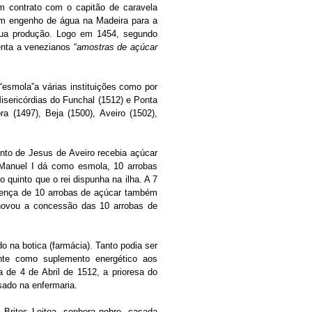
m contrato com o capitão de caravela
um engenho de água na Madeira para a
 sua produção. Logo em 1454, segundo
nta a venezianos “
amostras de açúcar
“esmola”a várias instituições como por
isericórdias do Funchal (1512) e Ponta
 (1497), Beja (1500), Aveiro (1502),
to de Jesus de Aveiro recebia açúcar
 Manuel I dá como esmola, 10 arrobas
 quinto que o rei dispunha na ilha. A 7
tença de 10 arrobas de açúcar também
enovou a concessão das 10 arrobas de
o na botica (farmácia). Tanto podia ser
nte como suplemento energético aos
 de 4 de Abril de 1512, a prioresa do
sado na enfermaria.
Brites Leitoa, senhora nobre, casada