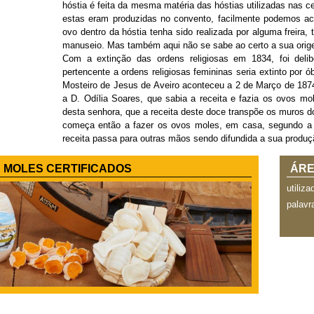
hóstia é feita da mesma matéria das hóstias utilizadas nas c
estas eram produzidas no convento, facilmente podemos ac
ovo dentro da hóstia tenha sido realizada por alguma freira, 
manuseio. Mas também aqui não se sabe ao certo a sua orig
Com a extinção das ordens religiosas em 1834, foi deli
pertencente a ordens religiosas femininas seria extinto por ó
Mosteiro de Jesus de Aveiro aconteceu a 2 de Março de 1874
a D. Odília Soares, que sabia a receita e fazia os ovos m
desta senhora, que a receita deste doce transpõe os muros do
começa então a fazer os ovos moles, em casa, segundo a r
receita passa para outras mãos sendo difundida a sua produç
 MOLES CERTIFICADOS
ÁRE
utiliza
palavr