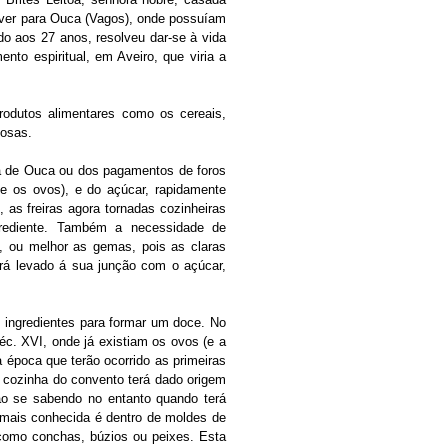
viver para Ouca (Vagos), onde possuíam
do aos 27 anos, resolveu dar-se à vida
nto espiritual, em Aveiro, que viria a
odutos alimentares como os cereais,
iosas.
a de Ouca ou dos pagamentos de foros
 e os ovos), e do açúcar, rapidamente
 as freiras agora tornadas cozinheiras
grediente. Também a necessidade de
, ou melhor as gemas, pois as claras
erá levado á sua junção com o açúcar,
 ingredientes para formar um doce. No
éc. XVI, onde já existiam os ovos (e a
 época que terão ocorrido as primeiras
a cozinha do convento terá dado origem
ão se sabendo no entanto quando terá
mais conhecida é dentro de moldes de
 como conchas, búzios ou peixes. Esta