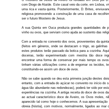
com Diogo de Ataíde. Este casal veio da corte, em Lisboa, 
uma rica e vasta quinta. Posteriormente, D. Brites, enviuvan
religiosa promovendo a construção de uma casa de recolhime
ser o futuro Mosteiro de Jesus.
A sua Quinta em Ouca produzia grandes quantidades de pr
vinho ou ovos, que serviam como ajuda ao sustento das relig
Com a entrada no convento dos ovos, provenientes da quint
(feitos em géneros, onde se destacam o trigo, as galinhas
estes produtos terão passado da botica para a cozinha. Aqui,
doceiras, terão experimentado com mestria tão doce in
encontrar uma forma de conservar por mais tempo os ovos
tinham várias utilizações como a de engomar os tecidos, t
constituindo-se assim um doce de ovos.
Não se sabe quando se deu esta primeira junção destes dois
entanto, com a entrada do açúcar no convento no início do s
água tão abundante nas redondezas), poderá ter sido por esta
experiências na cozinha. A antiga receita do doce de ovos d
ao actual característico doce de Aveiro, os Ovos moles, n
aparecido tal como hoje o conhecemos. A sua apresentação 
obreia (hóstia), com motivos, normalmente, ligados ao mar