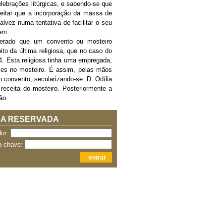
elebrações litúrgicas, e sabendo-se que
eitar que a incorporação da massa de
talvez numa tentativa de facilitar o seu
em.
berado que um convento ou mosteiro
bito da última religiosa, que no caso do
. Esta religiosa tinha uma empregada,
oles no mosteiro. É assim, pelas mãos
 convento, secularizando-se. D. Odília
eceita do mosteiro. Posteriormente a
ão.
A RESERVADA
dor:
a-chave: