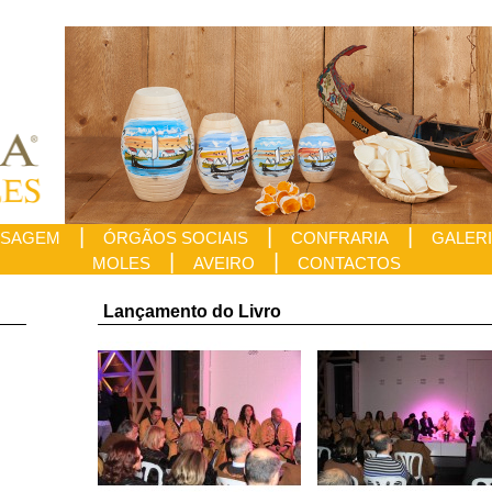
|
|
|
SAGEM
ÓRGÃOS SOCIAIS
CONFRARIA
GALER
|
|
MOLES
AVEIRO
CONTACTOS
Lançamento do Livro